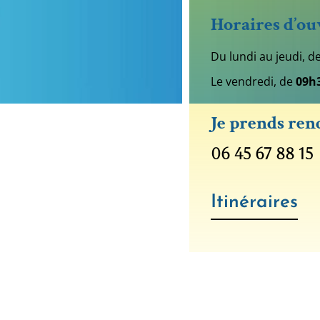
Horaires d’ou
Du lundi au jeudi, d
Le vendredi, de
09h
Je prends ren
06 45 67 88 15
Itinéraires