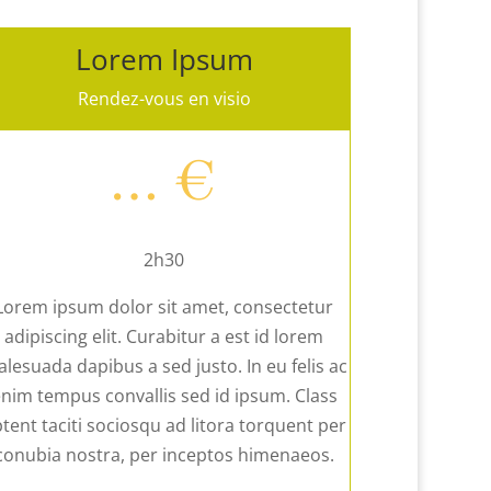
Lorem Ipsum
Rendez-vous en visio
… €
2h30
Lorem ipsum dolor sit amet, consectetur
adipiscing elit. Curabitur a est id lorem
lesuada dapibus a sed justo. In eu felis ac
nim tempus convallis sed id ipsum. Class
tent taciti sociosqu ad litora torquent per
conubia nostra, per inceptos himenaeos.