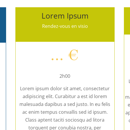
Lorem Ipsum
Rendez-vous en visio
… €
2h00
Lorem ipsum dolor sit amet, consectetur
adipiscing elit. Curabitur a est id lorem
ma
malesuada dapibus a sed justo. In eu felis
e
ac enim tempus convallis sed id ipsum.
ap
Class aptent taciti sociosqu ad litora
torquent per conubia nostra, per