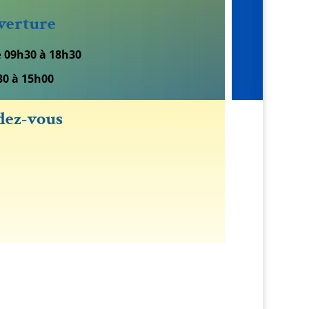
verture
e
09h30 à 18h30
30 à 15h00
dez-vous