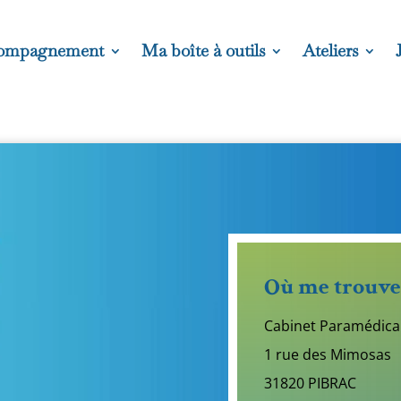
ompagnement
Ma boîte à outils
Ateliers
Où me trouve
Cabinet Paramédical
1 rue des Mimosas
31820 PIBRAC